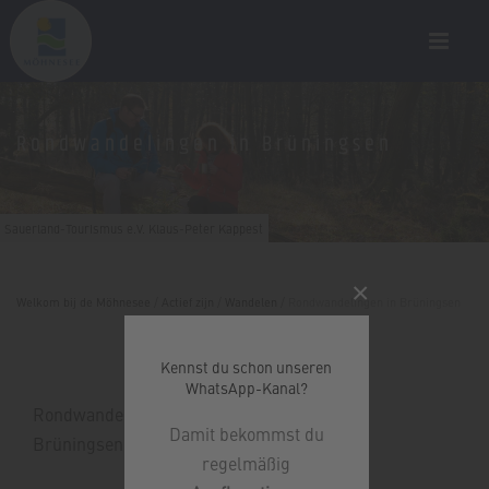
Rondwandelingen in Brüningsen
Sauerland-Tourismus e.V. Klaus-Peter Kappest
×
Welkom bij de Möhnesee
/
Actief zijn
/
Wandelen
/
Rondwandelingen in Brüningsen
Kennst du schon unseren
WhatsApp-Kanal?
Rondwandelingen in de districten Günne en
Damit bekommst du
Brüningsen, stuwmuur, velden
regelmäßig