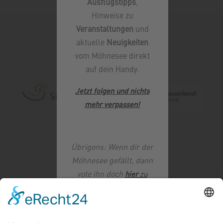
Ausflugstipps
,
Hinweise zu
Veranstaltungen
und
aktuelle
Neuigkeiten
vom Möhnesee direkt
auf dein Handy.
Jetzt folgen und nichts
mehr verpassen
!
Übrigens: Wenn dir der
Möhnesee gefällt, dann
vote ihn doch
hier
zu
deinem
Lieblingssee
!