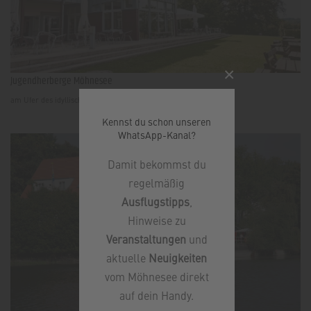
×
Jugendherberge Möhnesee
am Ufer des idyllischen Möhnesees
Kennst du schon unseren
WhatsApp-Kanal?
Damit bekommst du
regelmäßig
Ausflugstipps
,
Hinweise zu
Veranstaltungen
und
aktuelle
Neuigkeiten
vom Möhnesee direkt
auf dein Handy.