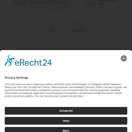
Impressum
|
Contact & openingstijden
|
Datenschutz
|
Newsletter
Wirtschafts- und Tourismus GmbH Möhnesee
Hauptstraße 19
59519
Möhnesee
T: 0 2924 981391
E: info@moehnesee.de
©
2026
Wirtschafts- und Tourismus GmbH Möhnesee
Cookie-Einstellungen