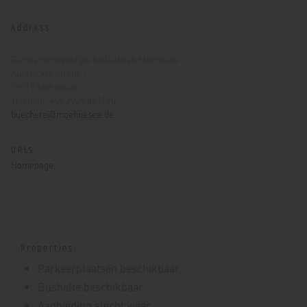
Address
Gemeenschappelijke bibliotheek Möhnesee
Küerbicker Straße 1
59519 Möhnesee
Telefoon: +49 2924 851190
buecherei@moehnesee.de
URLs
Homepage
Properties:
Parkeerplaatsen beschikbaar
Bushalte beschikbaar
Aanbieding slecht weer