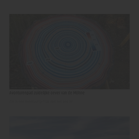
Avonturenpad zuidelijke oever van de Möhne
Zin in een avontuurtje? Ga dan het bos in!