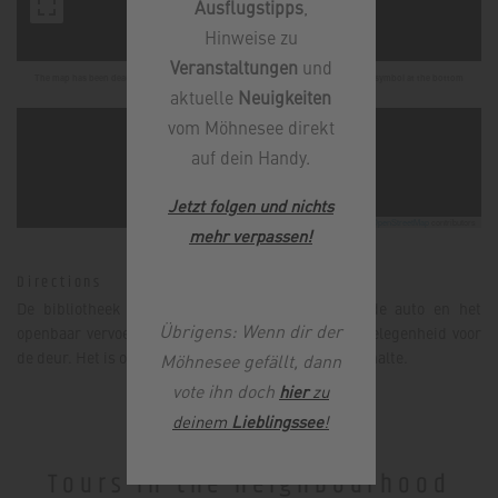
Ausflugstipps
,
Hinweise zu
Veranstaltungen
und
The map has been deactivated due to your privacy settings, click on the fingerprint symbol at the bottom
aktuelle
Neuigkeiten
left and activate Google Maps to use the map.
vom Möhnesee direkt
auf dein Handy.
Jetzt folgen und nichts
Leaflet
|
©
OpenStreetMap
contributors
mehr verpassen
!
Directions
De bibliotheek is gemakkelijk te bereiken met de auto en het
Übrigens: Wenn dir der
openbaar vervoer. Er is voldoende gratis parkeergelegenheid voor
de deur. Het is ongeveer 25 meter lopen naar de bushalte.
Möhnesee gefällt, dann
vote ihn doch
hier
zu
deinem
Lieblingssee
!
Tours in the neighbourhood