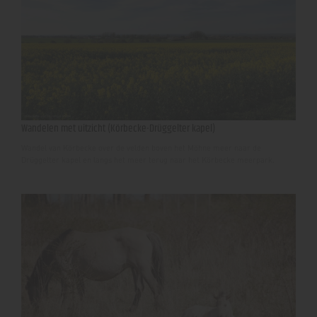
Wandelen met uitzicht (Körbecke-Drüggelter kapel)
Wandel van Körbecke over de velden boven het Möhne meer naar de
Drüggelter kapel en langs het meer terug naar het Körbecke meerpark.