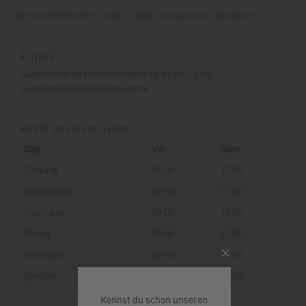
indrukwekkende ronde in een ontspannen omgeving.
Prijzen
Gedetailleerde prijsinformatie op https://golf-
gutkoebbinghof.de/index.html
Hoofd openingstijden:
Dag
Van
Naar
Tuesday
09:00
17:00
Wednesday
09:00
17:00
Thursday
09:00
17:00
Friday
09:00
17:00
×
Saturday
09:00
14:00
Sunday
09:00
14:00
Kennst du schon unseren