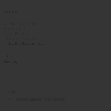
Address
Golfclub Gut Köbbinghof
Frankenufer 13
59519 Möhnesee
Telefoon: +49 2925 4935
info@golf-gutkoebbinghof.de
URLs
Homepage
Properties:
Parkeerplaatsen beschikbaar