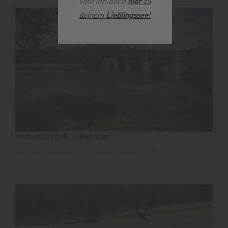
vote ihn doch
hier
zu
deinem
Lieblingssee
!
Rondwandeling A9 - Völlinghausen
Deze wandeltocht loopt over geasfalteerde en verharde paden door bossen en
velden langs Niederbergheim en Völlinghausen.