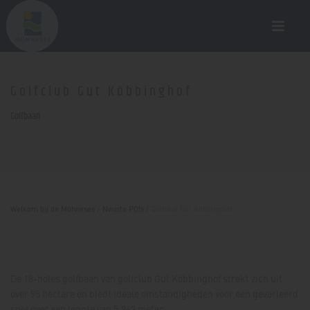
Golfclub Gut Köbbinghof
Golfbaan
Welkom bij de Möhnesee
/
Neusta POIs
/
Golfclub Gut Köbbinghof
De 18-holes golfbaan van golfclub Gut Köbbinghof strekt zich uit
over 95 hectare en biedt ideale omstandigheden voor een gevarieerd
spel over een lengte van 5.963 meter.