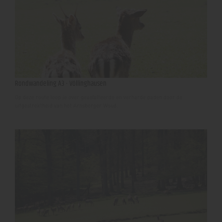
Rondwandeling A3 - Völlinghausen
Op deze route loop je over geasfalteerde en verharde paden door de
uitgestrektheid van het Arnsberger Woud.