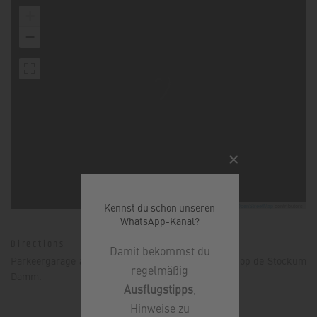
+
−
×
Kennst du schon unseren
Leaflet
|
©
OpenStreetMap
contributors
WhatsApp-Kanal?
Directions
Damit bekommst du
Parkeergarage aan de noordkant van de Möhnesee op de Stockum
regelmäßig
Damm.
Ausflugstipps
,
Hinweise zu