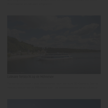
(Knotenpunkt 47+48) oder umgekehrt.
Culinaire fietstocht op de Möhnesee
Fietsen en uitrusten - deze afwisselende tocht van bijna 30 kilometer laat de
mooiste kanten van de Möhnesee zien - de landschappelijke en de culinaire!