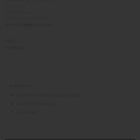
Biberstraße
59519 Möhnesee
Telefoon: +49 2924 9810
gemeinde@moehnesee.de
URLs
Homepage
Properties:
Parkeerplaatsen beschikbaar
Contante betaling
EC-kaart