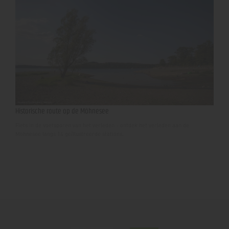
Historische route op de Möhnesee
Fiets in de voetsporen van het verleden - ontdek het verleden aan de
Möhnesee langs 14 geïllustreerde stations.