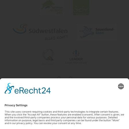
Impressum
|
Contact & openingstijden
|
Datenschutz
|
Newsletter
Wirtschafts- und Tourismus GmbH Möhnesee
Hauptstraße 19
59519
Möhnesee
T: 0 2924 981391
E: info@moehnesee.de