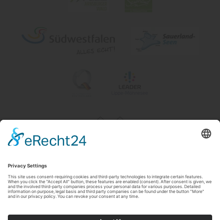
Impressum
|
Contact & openingstijden
|
Datenschutz
|
Newsletter
Wirtschafts- und Tourismus GmbH Möhnesee
Hauptstraße 19
59519
Möhnesee
T: 0 2924 981391
E: info@moehnesee.de