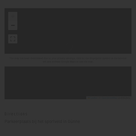
+
−
The map has been deactivated due to your privacy settings, click on the fingerprint symbol at the bottom
left and activate Google Maps to use the map.
Leaflet
|
©
OpenStreetMap
contributors
Directions
Parkeerplaats bij het sportveld in Günne