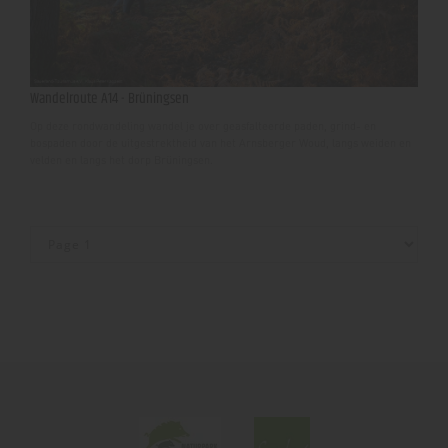
Wandelroute A14 - Brüningsen
Op deze rondwandeling wandel je over geasfalteerde paden, grind- en
bospaden door de uitgestrektheid van het Arnsberger Woud, langs weiden en
velden en langs het dorp Brüningsen.