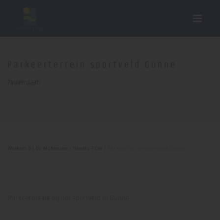
Parkeerterrein sportveld Günne
Parkeerplaats
Welkom bij de Möhnesee
/
Neusta POIs
/
Parkeerterrein sportveld Günne
Parkeerplaats bij het sportveld in Günne