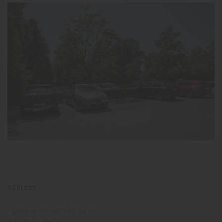
Address
Parkeerterrein sportveld Günne
Brüningser Straße