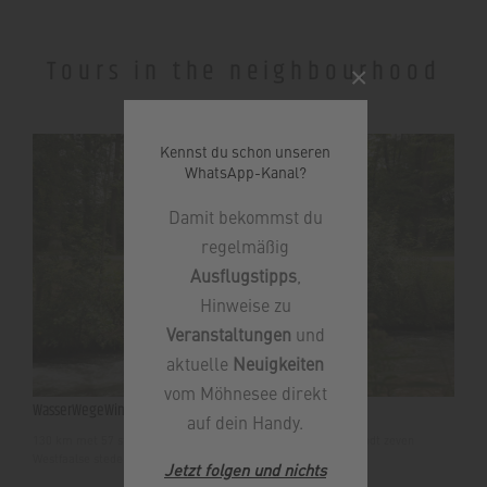
Tours in the neighbourhood
×
Kennst du schon unseren
WhatsApp-Kanal?
Damit bekommst du
regelmäßig
Ausflugstipps
,
Hinweise zu
Veranstaltungen
und
aktuelle
Neuigkeiten
vom Möhnesee direkt
WasserWegeWinkel
auf dein Handy.
130 km met 57 stations onderweg - WasserWegeWinkel verbindt zeven
Westfaalse steden en gemeenten tot een unieke ervaring.
Jetzt folgen und nichts