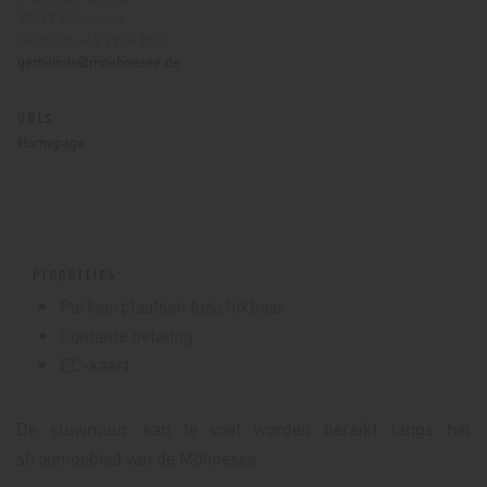
59519 Möhnesee
Telefoon: +49 2924 9810
gemeinde@moehnesee.de
URLs
Homepage
Properties:
Parkeerplaatsen beschikbaar
Contante betaling
EC-kaart
De stuwmuur kan te voet worden bereikt langs het
stroomgebied van de Möhnesee.