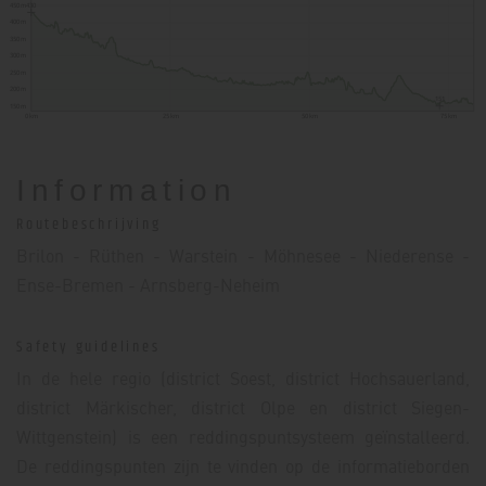
450 m
430
400 m
350 m
300 m
250 m
200 m
151
150 m
0 km
25 km
50 km
75 km
Information
Routebeschrijving
Brilon - Rüthen - Warstein - Möhnesee - Niederense -
Ense-Bremen - Arnsberg-Neheim
Safety guidelines
In de hele regio (district Soest, district Hochsauerland,
district Märkischer, district Olpe en district Siegen-
Wittgenstein) is een reddingspuntsysteem geïnstalleerd.
De reddingspunten zijn te vinden op de informatieborden