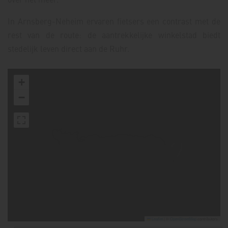
In Arnsberg-Neheim ervaren fietsers een contrast met de
rest van de route: de aantrekkelijke winkelstad biedt
stedelijk leven direct aan de Ruhr.
+
−
Leaflet
|
©
OpenStreetMap
contributors