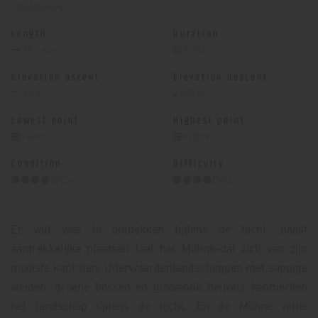
Flussradweg
Length
Duration
79.1 km
5:20 h
Elevation ascent
Elevation descent
185 m
429 m
Lowest point
Highest point
147 m
428 m
Condition
Difficulty
Er valt veel te ontdekken tijdens de tocht: naast
aantrekkelijke plaatsen laat het Möhne-dal zich van zijn
mooiste kant zien. Uiterwaardenlandschappen met sappige
weiden, groene bossen en glooiende heuvels kenmerken
het landschap tijdens de tocht. En de Möhne vallei