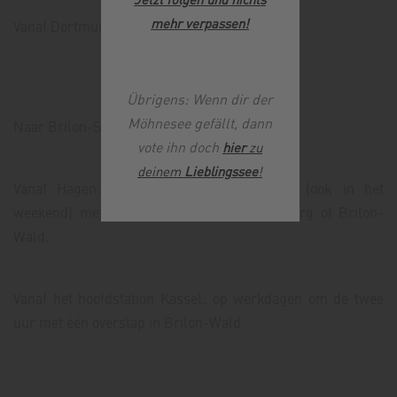
mehr verpassen
!
Vanaf Dortmund: elk uur zonder overstappen
Übrigens: Wenn dir der
Möhnesee gefällt, dann
Naar Brilon-Stadt:
vote ihn doch
hier
zu
deinem
Lieblingssee
!
Vanaf Hagen: Verbindingen bijna elk uur (ook in het
weekend) met een enkele overstap in Olsberg of Brilon-
Wald.
Vanaf het hoofdstation Kassel: op werkdagen om de twee
uur met één overstap in Brilon-Wald.