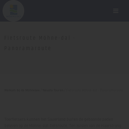
Fietsroute Möhne-dal -
Panoramaroute
Welkom bij de Möhnesee
/
Neusta Touren
/
Fietsroute Möhne-dal - Panoramaroute
Toerfietsers kunnen het Sauerland buiten de gebaande paden
beleven op de Möhne-dal-fietsroute. Ten zuiden van de Haarstrang