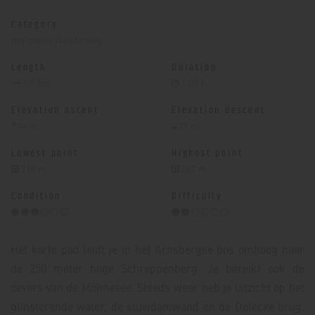
Category
regionaler Wanderweg
Length
Duration
3.9 km
1:00 h
Elevation ascent
Elevation descent
44 m
39 m
Lowest point
Highest point
218 m
262 m
Condition
Difficulty
Het korte pad leidt je in het Arnsbergse bos omhoog naar
de 250 meter hoge Schreppenberg. Je bereikt ook de
oevers van de Möhnesee. Steeds weer heb je uitzicht op het
glinsterende water, de stuwdamwand en de Delecke brug.