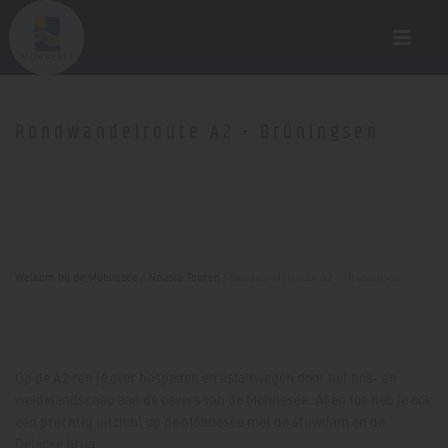
Rondwandelroute A2 - Brüningsen
Welkom bij de Möhnesee
/
Neusta Touren
/
Rondwandelroute A2 - Brüningsen
Op de A2 ren je over bospaden en asfaltwegen door het bos- en
weidelandschap aan de oevers van de Möhnesee. Af en toe heb je ook
een prachtig uitzicht op de Möhnesee met de stuwdam en de
Delecke brug.