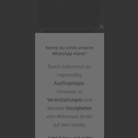
×
Kennst du schon unseren
WhatsApp-Kanal?
Damit bekommst du
regelmäßig
Ausflugstipps
,
Hinweise zu
Veranstaltungen
und
aktuelle
Neuigkeiten
vom Möhnesee direkt
auf dein Handy.
Jetzt folgen und nichts