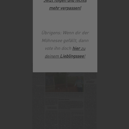
mehr verpassen
!
Übrigens: Wenn dir der
Möhnesee gefällt, dann
vote ihn doch
hier
zu
deinem
Lieblingssee
!