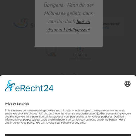
Übrigens: Wenn dir der
Möhnesee gefällt, dann
vote ihn doch
hier
zu
deinem
Lieblingssee
!
Impressum
|
Contact & openingstijden
|
Datenschutz
|
Newsletter
Wirtschafts- und Tourismus GmbH Möhnesee
Hauptstraße 19
59519
Möhnesee
T: 0 2924 981391
E: info@moehnesee.de