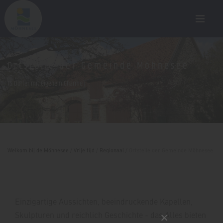
Ortsteile der Gemeinde Möhnesee
15 Dörfer mit eigenem Charme
Welkom bij de Möhnesee
/
Vrije tijd
/
Regionaal
/
Ortsteile der Gemeinde Möhnesee
Einzigartige Aussichten, beeindruckende Kapellen,
Skulpturen und reichlich Geschichte - das Alles bieten
×