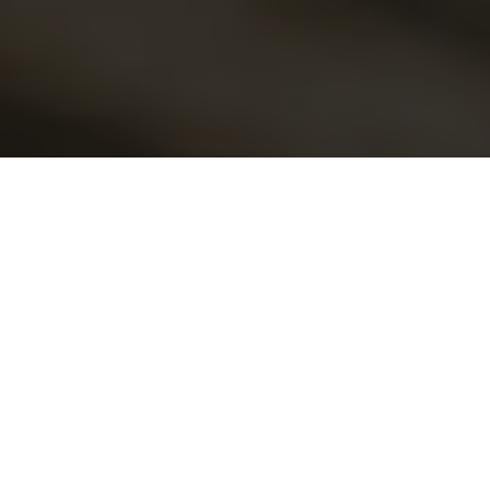
sabrinity
Herzlich Willkommen am
Möhnesee, dem westfälischen
Meer
Die Region um den Möhnesee, das ist vor allem
eines:
Natur,
Aktivität
und
Erholung
. Das
„Westfälische Meer“, wie unser See liebevoll