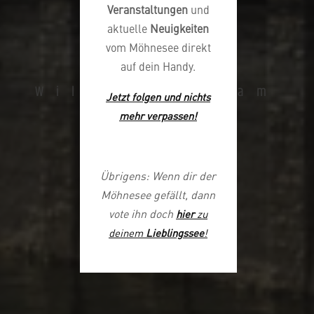
Veranstaltungen
und
aktuelle
Neuigkeiten
vom Möhnesee direkt
auf dein Handy.
Herzlich
Willkommen am
Jetzt folgen und nichts
Möhnesee
mehr verpassen
!
Übrigens: Wenn dir der
Möhnesee gefällt, dann
vote ihn doch
hier
zu
deinem
Lieblingssee
!