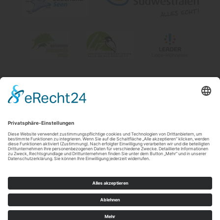
Impressum
|
Kontakt & Öffnungszeiten
|
Datenschutz
|
Newsletter
Wirtschafts- und Tourismus GmbH Möhnesee
Hauptstraße 19
59519
Möhnesee
T: 0 2924 981391
E: info@moehnesee.de
©
2026
Wirtschafts- und Tourismus GmbH Möhnesee
Cookie-Einstellungen