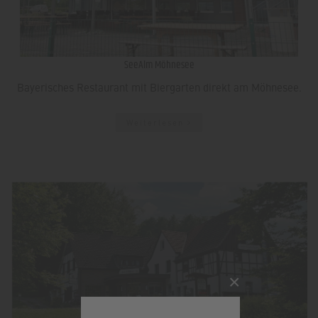
SeeAlm Möhnesee
Bayerisches Restaurant mit Biergarten direkt am Möhnesee.
Weiterlesen
×