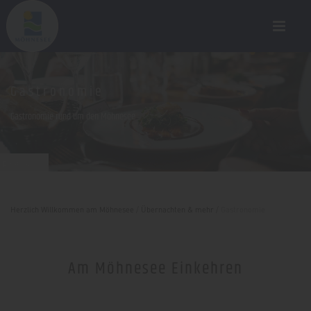
Gastronomie
Gastronomie rund um den Möhnesee
pixabay.com
Herzlich Willkommen am Möhnesee
/
Übernachten & mehr
/
Gastronomie
Am Möhnesee Einkehren