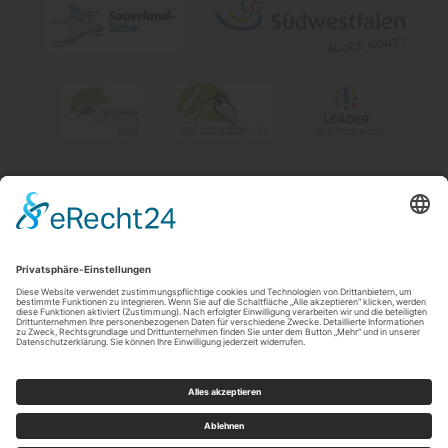
Impressum
|
Kontakt & Öffnungszeiten
|
Datenschutz
|
Newsletter
Wirtschafts- und Tourismus GmbH Möhnesee
Hauptstraße 19
59519
Möhnesee
T: 0 2924 981391
E: info@moehnesee.de
©
2026
Wirtschafts- und Tourismus GmbH Möhnesee
Cookie-Einstellungen