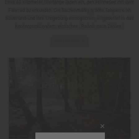
Etwa 40 Kilometer Uferlänge laden ein, den Möhnesee mit dem
Fahrrad zu erkunden. Die flächenmäßig größte Talsperre im
Sauerland und ihre Umgebung ermöglichen, eingebettet in das
Knotenpunktsystem, einfaches „Radeln nach Zahlen“.
Weiterlesen
×