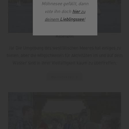
Möhnesee gefällt, dann
vote ihn doch
hier
zu
deinem
Lieblingssee
!
Wassersport
Ja! Die Umgebung des westfälischen Meeres hat einiges zu
bieten, aber die Möglichkeiten für Aktivitäten im und auf dem
Wasser sind in ihrer Vielfältigkeit kaum zu übertreffen.
Weiterlesen