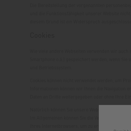
Die Bereitstellung der vorgenannten personenbez
und die Funktionsfähigkeit unserer Website nich
diesem Grund ist ein Widerspruch ausgeschloss
Cookies
Wie viele andere Webseiten verwenden wir auch so
Smartphone o.ä.) gespeichert werden, wenn Sie 
und Betriebssystem.
Cookies können nicht verwendet werden, um Prog
Informationen können wir Ihnen die Navigation e
Daten an Dritte weitergegeben oder ohne Ihre Ei
Natürlich können Sie unsere Website grundsätzlic
Im Allgemeinen können Sie die Verwendung von Co
Ihres Internetbrowsers, um zu erfahren, wie Sie 