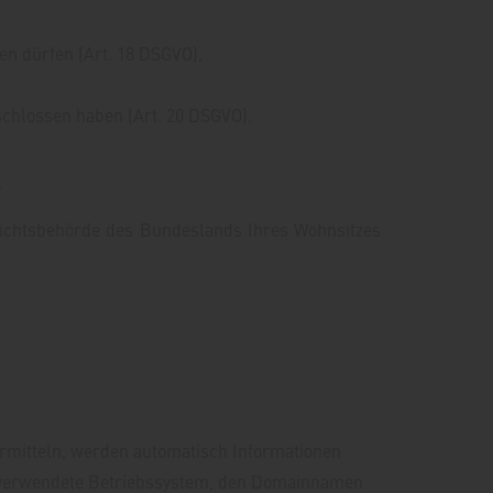
en dürfen (Art. 18 DSGVO),
schlossen haben (Art. 20 DSGVO).
.
fsichtsbehörde des Bundeslands Ihres Wohnsitzes
bermitteln, werden automatisch Informationen
as verwendete Betriebssystem, den Domainnamen