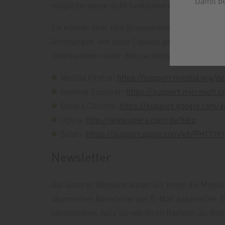
Damit b
möglicherweise nicht funktionieren, wenn Sie di
Sie können über Ihre Browsereinstellungen einz
Anleitungen, wie diese Cookies gelöscht oder de
Informationen unter den nachfolgenden Links:
Mozilla Firefox:
https://support.mozilla.org/
Internet Explorer:
https://support.microsoft
Google Chrome:
https://support.google.com/
Opera:
http://www.opera.com/de/help
Safari:
https://support.apple.com/kb/PH1719
Newsletter
Auf unserer Webseite bieten wir Ihnen die Mögli
abonnierten Newsletter per E-Mail zuzustellen. 
identifizieren, falls Sie von Ihren Rechten als B