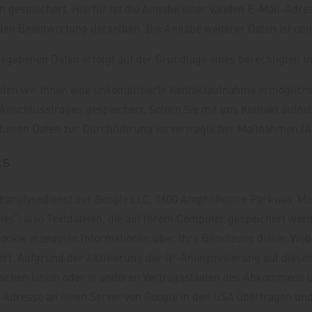
 gespeichert. Hierfür ist die Angabe einer validen E-Mail-Adre
en Beantwortung derselben. Die Angabe weiterer Daten ist opti
gebenen Daten erfolgt auf der Grundlage eines berechtigten Inte
hten wir Ihnen eine unkomplizierte Kontaktaufnahme ermögli
Anschlussfragen gespeichert. Sofern Sie mit uns Kontakt aufneh
benen Daten zur Durchführung vorvertraglicher Maßnahmen (Art.
cs
ebanalysedienst der Google LLC, 1600 Amphitheatre Parkway, M
kies“, also Textdateien, die auf Ihrem Computer gespeichert wer
ookie erzeugten Informationen über Ihre Benutzung dieser Webs
rt. Aufgrund der Aktivierung der IP-Anonymisierung auf diesen
äischen Union oder in anderen Vertragsstaaten des Abkommens 
P-Adresse an einen Server von Google in den USA übertragen und