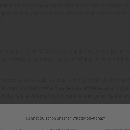
ogenen Daten ist weder gesetzlich noch vertraglich vorgeschrie
t gewährleistet. Zudem können einzelne Dienste und Services ni
en.
 genannte „Cookies“. Bei Cookies handelt es sich um kleine Tex
unsere Webseite besuchen. Hierdurch erhalten wir bestimmte Da
ramme zu starten oder Viren auf einen Computer zu übertragen
rleichtern und die korrekte Anzeige unserer Webseiten ermöglic
nwilligung eine Verknüpfung mit personenbezogenen Daten herge
h auch ohne Cookies betrachten. Internet-Browser sind regelmäß
okies jederzeit über die Einstellungen Ihres Browsers deaktivi
Kennst du schon unseren WhatsApp-Kanal?
diese Einstellungen ändern können. Bitte beachten Sie, dass ei