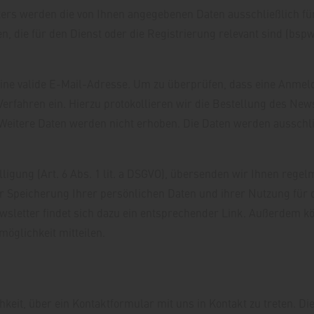
rs werden die von Ihnen angegebenen Daten ausschließlich fü
, die für den Dienst oder die Registrierung relevant sind (bs
ine valide E-Mail-Adresse. Um zu überprüfen, dass eine Anmeld
Verfahren ein. Hierzu protokollieren wir die Bestellung des Ne
 Weitere Daten werden nicht erhoben. Die Daten werden ausschl
lligung (Art. 6 Abs. 1 lit. a DSGVO), übersenden wir Ihnen rege
 Speicherung Ihrer persönlichen Daten und ihrer Nutzung für d
wsletter findet sich dazu ein entsprechender Link. Außerdem k
öglichkeit mitteilen.
chkeit, über ein Kontaktformular mit uns in Kontakt zu treten.