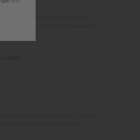
ungen
und
r hinaus erhalten Sie Informationen und
er Ihres Browsers finden Sie die notwendigen
e-cookies
den ausschließlich dazu verwendet, Ihnen den
ich ansprechen zu können und ggf. zu