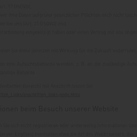
Art. 17 DSGVO),
ir Ihre Daten aufgrund gesetzlicher Pflichten noch nicht lösch
en bei uns (Art. 21 DSGVO) und
verarbeitung eingewilligt haben oder einen Vertrag mit uns abge
önnen Sie diese jederzeit mit Wirkung für die Zukunft widerrufen
 an eine Aufsichtsbehörde wenden, z. B. an die zuständige Au
ständige Behörde.
fentlichen Bereich) mit Anschrift finden Sie
.
iften_Links/anschriften_links-node.html
tionen beim Besuch unserer Website
n Sie sich nicht registrieren oder anderweitig Informationen ü
 (Server-Logfiles) beinhalten etwa die Art des Webbrowsers, d