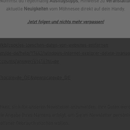
ekommst du regelmäßig
Ausflugstipps
, Hinweise zu
Veranstalt
e Verwendung von Cookies deaktiviert haben.
aktuelle
Neuigkeiten
vom Möhnesee direkt auf dein Handy.
elne Cookies oder den gesamten Cookie-Bestand löschen. Darübe
Jetzt folgen und nichts mehr verpassen
!
ren Speicherung vorab blockiert werden können. Je nach Anbiet
de/kb/cookies-loeschen-daten-von-websites-entfernen
.com/de-de/help/17442/windows-internet-explorer-delete-manag
accounts/answer/61416?hl=de
1?locale=de_DE&viewlocale=de_DE
chkeit, sich für unseren Newsletter anzumelden. Ihre Daten wer
Die Angabe Ihres Namens erfolgt, um Sie im Newsletter persönl
etroffener Gebrauch machen wollen.