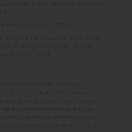
sse sowie Ihres Namens erforderlich. Diese dient
onal.
resses (Art. 6 Abs. 1 lit. f DSGVO).
chen. Ihre gemachten Angaben werden zum Zwecke
men, um ein Angebot zu erfragen, erfolgt die
 6 Abs. 1 lit. b DSGVO).
ountain View, CA 94043 USA (nachfolgend:
den und die eine Analyse der Benutzung der
eite werden in der Regel an einen Server von
 Webseiten, wird Ihre IP-Adresse von Google
über den Europäischen Wirtschaftsraum zuvor
 dort gekürzt. Im Auftrag des Betreibers dieser