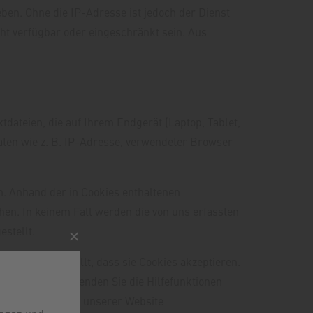
ben. Ohne die IP-Adresse ist jedoch der Dienst
cht verfügbar oder eingeschränkt sein. Aus
tdateien, die auf Ihrem Endgerät (Laptop, Tablet,
ten wie z. B. IP-Adresse, verwendeter Browser
. Anhand der in Cookies enthaltenen
hen. In keinem Fall werden die von uns erfassten
stellt.
×
ig so eingestellt, dass sie Cookies akzeptieren.
eren. Bitte verwenden Sie die Hilfefunktionen
nzelne Funktionen unserer Website