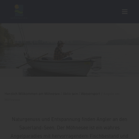
Angeln am Möhnesee
Der Möhnesee als Angelparadies
Ruhrverband
Herzlich Willkommen am Möhnesee
/
Aktiv sein
/
Wassersport
/
Angeln am
Möhnesee
Naturgenuss und Entspannung finden Angler an den
Sauerland-Seen. Der Möhnesee ist ein wahres
Angelparadies mit hervorragendem Fischbestand und