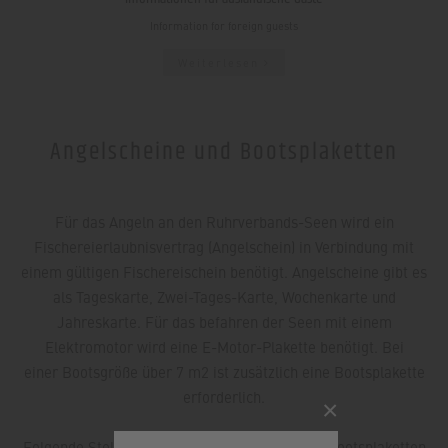
Information for foreign guests
Weiterlesen
Angelscheine und Bootsplaketten
Für das Angeln an den Ruhrverbands-Seen wird ein
Fischereierlaubnisvertrag (Angelschein) in Verbindung mit
einem gültigen Fischereischein benötigt. Angelscheine gibt es
als Tageskarte, Zwei-Tages-Karte, Wochenkarte und
Jahreskarte. Für das befahren der Seen mit einem
Elektromotor wird eine E-Motor-Plakette benötigt. Bei
einer Bootsgröße über 7 m2 ist zusätzlich eine Bootsplakette
erforderlich.
×
Folgende Stellen verkaufen Angelscheine und Bootsplaketten