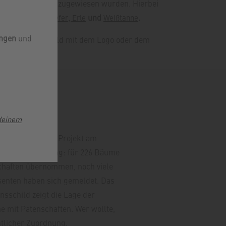
elnen Segmenten zugewiesen wurden. Hierbei
,
,
und
.
beere
Schwarzkiefer
Erle
Weißtanne
ungen
und
 Informationsschild mit dem Logo oder dem
rojekt 2020
deinem
rste Bürgerwald-Projekt am
roße Zustimmung: für 226 Bäume
haften übernommen, noch viele
senten haben sich gemeldet. Das
nsschild zeigt die Lage der
 mit Patenschaften. Wer wollte,
tlicher Zuordnung.