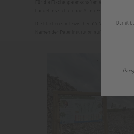
Für die Flächenpatenschaften standen verschi
handelt es sich um die Arten
,
Esskastanie
Zeder
Damit b
Die Flächen sind zwischen
ca. 200 und 1.000 m²
Namen der Pateninstitution aufgestellt.
Übrig