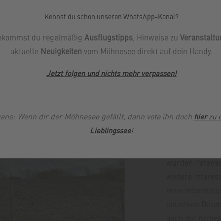
edene Baumarten zur Verfügung, die jedoch im Voraus den einz
Kennst du schon unseren WhatsApp-Kanal?
,
,
,
,
,
,
,
Lärche
Buche
Roteiche
Douglasie
Küstentanne
Baumhasel
Els
ekommst du regelmäßig
Ausflugstipps
, Hinweise zu
Veranstalt
 groß.
In unmittelbarer Nähe zu der jeweiligen Fläche wird ein
aktuelle
Neuigkeiten
vom Möhnesee direkt auf dein Handy.
Jetzt folgen und nichts mehr verpassen
!
Bürgerwald-P
ens: Wenn dir der Möhnesee gefällt, dann vote ihn doch
hier
zu 
Lieblingssee
!
2020 traf das e
Möhnesee auf g
wurden Patensc
weitere Interes
neue Informatio
einzelnen Bäume
auch mit namen