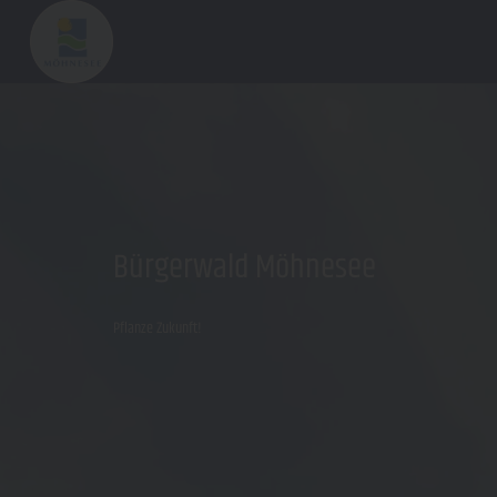
Bürgerwald Möhnesee
Pflanze Zukunft!