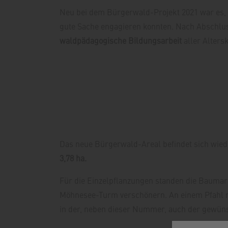
Neu bei dem Bürgerwald-Projekt 2021 war es, 
gute Sache engagieren konnten. Nach Abschlus
waldpädagogische Bildungsarbeit
aller Alters
Das neue Bürgerwald-Areal befindet sich wie
3,78 ha.
Für die Einzelpflanzungen standen die Baumar
Möhnesee-Turm verschönern. An einem Pfahl n
in der, neben dieser Nummer, auch der gewüns