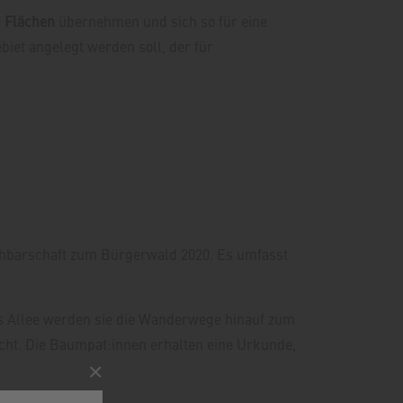
e
Flächen
übernehmen und sich so für eine
iet angelegt werden soll, der für
achbarschaft zum Bürgerwald 2020. Es umfasst
s Allee werden sie die Wanderwege hinauf zum
ht. Die Baumpat:innen erhalten eine Urkunde,
×