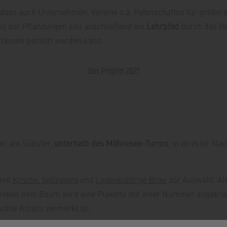
dass auch Unternehmen, Vereine o.ä. Patenschaften für größer
s der Pflanzungen soll anschließend ein
Lehrpfad
durch das Geb
klassen genutzt werden kann.
Das Projekt 2021
der am Südufer,
unterhalb des Möhnesee-
Turms
, in direkter N
ten
,
und
zur Auswahl. Al
Kirsche
Spitzahorn
Lindenblättrige Birke
eben dem Baum wird eine Plakette mit einer Nummer angebrac
chte Anlass vermerkt ist.