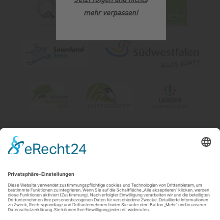
mehr verpassen
!
Impressum
|
Kontakt & Öffnungszeiten
|
Datenschutz
|
Newsletter
Wirtschafts- und Tourismus GmbH Möhnesee
Hauptstraße 19
59519
Möhnesee
T: 0 2924 981391
E: info@moehnesee.de