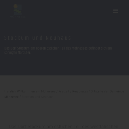
Stockum und Neuhaus
Das Dorf Stockum am oberen östlichen Teil des Möhnesees befindet sich am
sonnigen Nordufer.
Herzlich Willkommen am Möhnesee
/
Freizeit
/
Regionales
/
Ortsteile der Gemeinde
Möhnesee
/
Stockum und Neuhaus
Das Dorf Stockum am östlichen Teil des westfälischen