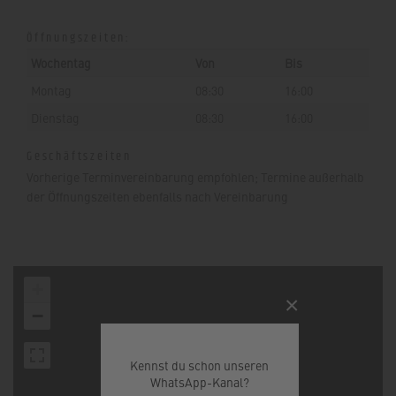
Öffnungszeiten:
Wochentag
Von
Bis
Montag
08:30
16:00
Dienstag
08:30
16:00
Geschäftszeiten
Vorherige Terminvereinbarung empfohlen; Termine außerhalb
der Öffnungszeiten ebenfalls nach Vereinbarung
+
×
−
Kennst du schon unseren
WhatsApp-Kanal?