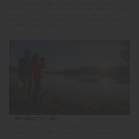
Auf rund 12 Kilometern führt der Alte Soestweg vom schönen Möhnesee
(Knotenpunkt 70+66), über offenes Wildland, vorbei an dichten Gehölz kulissen
durch das idyllische Naturschutzgebiet Kleiberg (Knotenpunkt 96) auf
überwiegend geschotterten Wegen, bis in die historische Altstadt von Soest
(Knotenpunkt 47+48) oder umgekehrt.
Rundwanderweg A12 - Südufer
Auf dieser Wandertour laufen Sie auf geschotterten Wegen und Pfaden durch
das Waldgebiet nahe des Möhnesees und am Ufer des Möhnesees entlang.