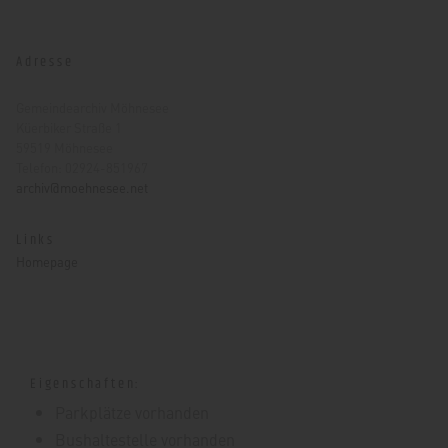
Adresse
Gemeindearchiv Möhnesee
Küerbiker Straße 1
59519 Möhnesee
Telefon: 02924-851967
archiv@moehnesee.net
Links
Homepage
Eigenschaften:
Parkplätze vorhanden
Bushaltestelle vorhanden