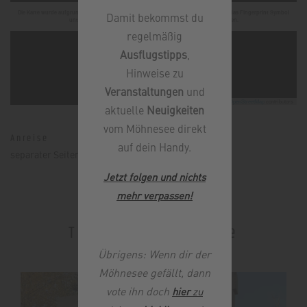
Die Karte wurde aufgrund Ihrer Privatsphäreeinstellungen deaktiviert, klicken Sie auf das Fingerprint Symbol
Damit bekommst du
unten links und aktivieren Sie Google Maps um die Karte zu nutzen.
regelmäßig
Ausflugstipps
,
Hinweise zu
Veranstaltungen
und
Leaflet
|
©
OpenStreetMap
contributors
aktuelle
Neuigkeiten
vom Möhnesee direkt
Anreise
auf dein Handy.
separater Seiteneingang am Ende des Parkplatzes
Jetzt folgen und nichts
mehr verpassen
!
Touren in der Nähe
Übrigens: Wenn dir der
Möhnesee gefällt, dann
vote ihn doch
hier
zu