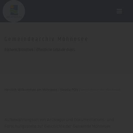
Gemeindearchiv Möhnesee
Bücherei/Bibliothek | Öffentliche Gebäude divers
Herzlich Willkommen am Möhnesee
/
Neusta POIs
/
Gemeindearchiv Möhnesee
Aufbewahrungsort von Archivgut und Dokumentations- und
Forschungsstelle zur Geschichte der Gemeinde Möhnesee.