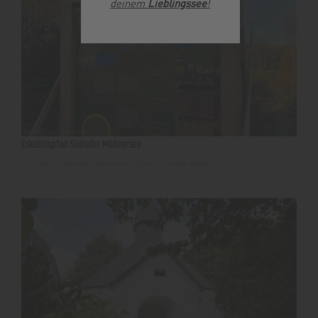
deinem
Lieblingssee
!
Erlebnispfad Südufer Möhnesee
Lust auf ein kleines Abenteuer? Dann auf in den Wald!