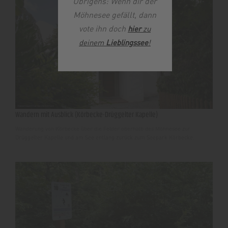
Übrigens: Wenn dir der
Möhnesee gefällt, dann
vote ihn doch
hier
zu
deinem
Lieblingssee
!
Wandern mit Ausblick (Körbecke-Drüggelter Kapelle)
Wanderung von Körbecke über die Felder oberhalb des Möhnesee zur
Drüggelter Kapelle und am See entlang zurück zum Seepark Körbecke.