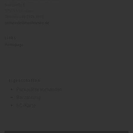
Seestraße 5
59519 Möhnesee
Telefon: +49 2924 9810
gemeinde@moehnesee.de
Links
Homepage
Eigenschaften:
Parkplätze vorhanden
Barzahlung
EC-Karte