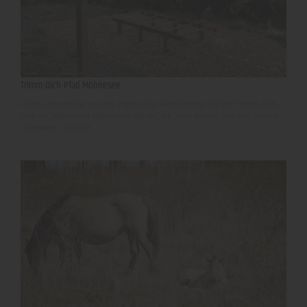
Trimm-Dich-Pfad Möhnesee
Frisch überarbeitet und mit angepasster Wegeführung lädt der Trimm-Dich-
Pfad am Südufer des Möhnesees alle ein, die aktiv bleiben und ihre Fitness
verbessern möchten.