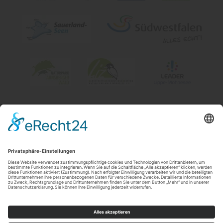
Impressum
|
Kontakt & Öffnungszeiten
|
Datenschutz
|
Newsletter
Wirtschafts- und Tourismus GmbH Möhnesee
Hauptstraße 19
59519
Möhnesee
T: 0 2924 981391
E: info@moehnesee.de
©
2026
Wirtschafts- und Tourismus GmbH Möhnesee