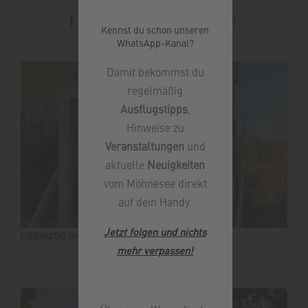
Touren in der Nähe
Kennst du schon unseren
WhatsApp-Kanal?
Damit bekommst du
regelmäßig
Ausflugstipps
,
Hinweise zu
Veranstaltungen
und
aktuelle
Neuigkeiten
vom Möhnesee direkt
auf dein Handy.
Jetzt folgen und nichts
Erlebnispfad Südufer Möhnesee
mehr verpassen
!
Lust auf ein kleines Abenteuer? Dann auf in den Wald!