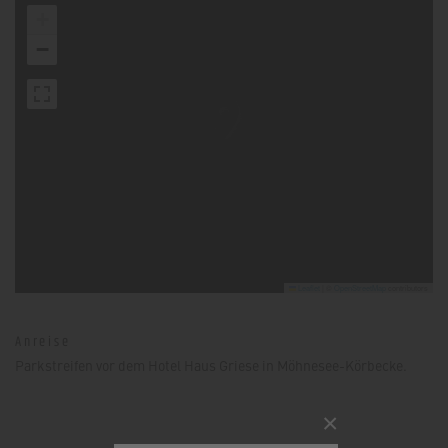
+
−
Leaflet
|
©
OpenStreetMap
contributors
Anreise
Parkstreifen vor dem Hotel Haus Griese in Möhnesee-Körbecke.
×