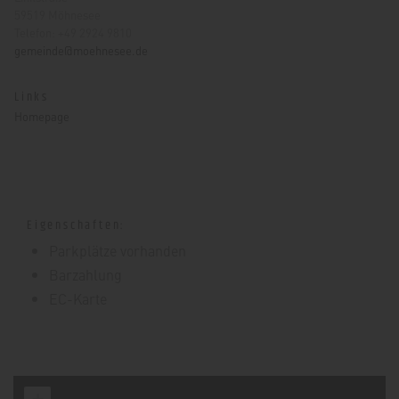
59519 Möhnesee
Telefon: +49 2924 9810
gemeinde@moehnesee.de
Links
Homepage
Eigenschaften:
Parkplätze vorhanden
Barzahlung
EC-Karte