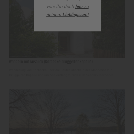
vote ihn doch
hier
zu
deinem
Lieblingssee
!
Wandern mit Ausblick (Körbecke-Drüggelter Kapelle)
Wanderung von Körbecke über die Felder oberhalb des Möhnesee zur
Drüggelter Kapelle und am See entlang zurück zum Seepark Körbecke.