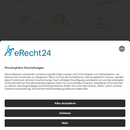
Impressum
|
Kontakt & Öffnungszeiten
|
Datenschutz
|
Newsletter
Wirtschafts- und Tourismus GmbH Möhnesee
Hauptstraße 19
59519
Möhnesee
T: 0 2924 981391
E: info@moehnesee.de
©
2026
Wirtschafts- und Tourismus GmbH Möhnesee
Cookie-Einstellungen