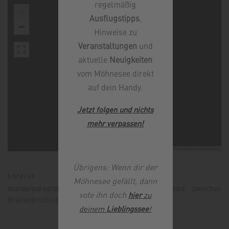
regelmäßig
+
Ausflugstipps
,
−
Hinweise zu
Veranstaltungen
und
aktuelle
Neuigkeiten
vom Möhnesee direkt
auf dein Handy.
Jetzt folgen und nichts
mehr verpassen
!
Leaflet
|
©
OpenStreetMap
contributors
Übrigens: Wenn dir der
Anreise
Möhnesee gefällt, dann
Wanderparkplatz im Naturpark Arnsberger Wald zwischen
vote ihn doch
hier
zu
Breitenbruch und Neuhaus.
deinem
Lieblingssee
!