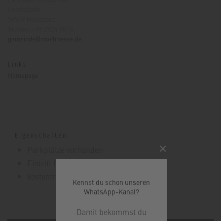
Forststraße
59519 Möhnesee
Telefon: +49 2924 9810
gemeinde@moehnesee.de
Links
Homepage
Eigenschaften:
×
Parkplätze vorhanden
Eintritt frei
kostenfrei / jederzeit zugänglich
Kennst du schon unseren
WhatsApp-Kanal?
Damit bekommst du