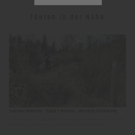
Touren in der Nähe
Sauerland-Waldroute - Etappe 7: Neuhaus - Hirschberg Fürstenkamp
Die Etappe startet am Parkplatz an der Heve in Neuhaus und führt durch den
Naturpark Arnsberger Wald Richtung Hirschberg Fürstenkamp.