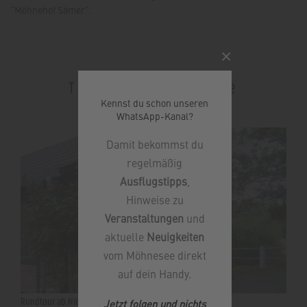
"Möhnehof Sämer".
×
Touren in der Nähe
Kennst du schon unseren
WhatsApp-Kanal?
Damit bekommst du
regelmäßig
Ausflugstipps
,
Hinweise zu
Veranstaltungen
und
aktuelle
Neuigkeiten
vom Möhnesee direkt
auf dein Handy.
Rundtour ab Niederbergheim
Jetzt folgen und nichts