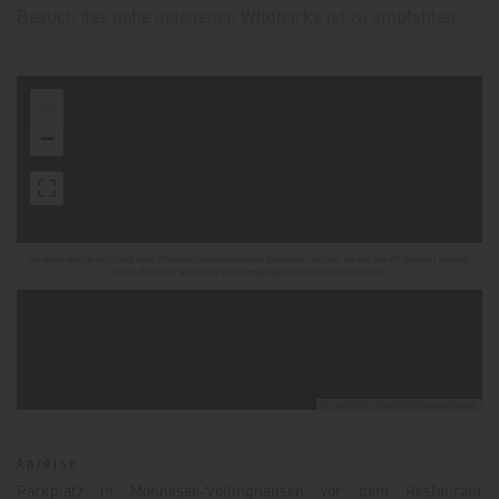
Besuch des nahe gelegenen Wildparks ist zu empfehlen.
+
−
Die Karte wurde aufgrund Ihrer Privatsphäreeinstellungen deaktiviert, klicken Sie auf das Fingerprint Symbol
unten links und aktivieren Sie Google Maps um die Karte zu nutzen.
Leaflet
|
©
OpenStreetMap
contributors
Anreise
Parkplatz in Möhnesee-Völlinghausen vor dem Restaurant