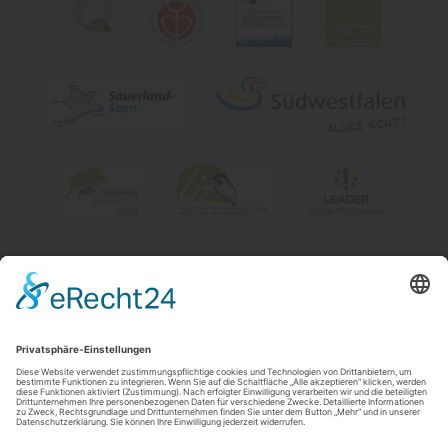
Impressum
|
Kontakt & Öffnungszeiten
|
Datenschutz
|
Newsletter
Wirtschafts- und Tourismus GmbH Möhnesee
Hauptstraße 19
59519
Möhnesee
T: 0 2924 981391
E: info@moehnesee.de