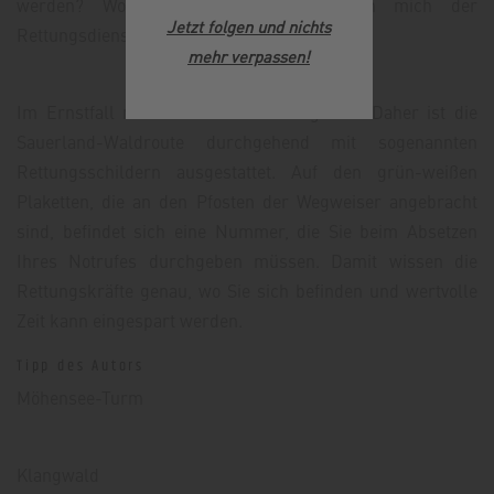
werden? Wo bin ich überhaupt? Kann mich der
Jetzt folgen und nichts
Rettungsdienst erreichen?
mehr verpassen
!
Im Ernstfall muss es aber schnell gehen! Daher ist die
Sauerland-Waldroute durchgehend mit sogenannten
Rettungsschildern ausgestattet. Auf den grün-weißen
Plaketten, die an den Pfosten der Wegweiser angebracht
sind, befindet sich eine Nummer, die Sie beim Absetzen
Ihres Notrufes durchgeben müssen. Damit wissen die
Rettungskräfte genau, wo Sie sich befinden und wertvolle
Zeit kann eingespart werden.
Tipp des Autors
Möhensee-Turm
Klangwald