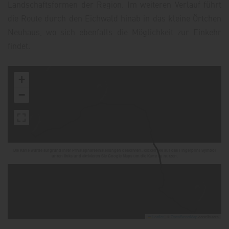
Landschaftsformen der Region. Im weiteren Verlauf führt
die Route durch den Eichwald hinab in das kleine Örtchen
Neuhaus, wo sich ebenfalls die Möglichkeit zur Einkehr
findet.
+
−
Die Karte wurde aufgrund Ihrer Privatsphäreeinstellungen deaktiviert, klicken Sie auf das Fingerprint Symbol
unten links und aktivieren Sie Google Maps um die Karte zu nutzen.
Leaflet
|
©
OpenStreetMap
contributors