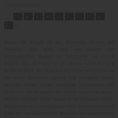
Empfohlene Jahreszeiten
J
F
M
A
M
J
J
A
S
O
N
D
Beginn der Etappe ist das Restaurant Torhaus am
Möhnesee. Hier bietet sich eine Einkehr mit
anschließendem Besuch im Kunstgarten an. Frisch
gestärkt führt die Route nun am Hevesee vorbei Richtung
Körbecker Mark. Die Sauerland-Waldroute verläuft hier auf
den ersten Kilometern parallel zum Klangpfad. Dieser
beschert immer wieder spannende Installationen mit
denen sich die Geräusche des Waldes erlauschen lassen.
Weiteres Highlight dieser Etappe ist der Möhnesee-Turm -
der Leuchtturm im westfälischen Meer. Einmal erklommen
bietet sich ein faszinierender Blick über die verschiedenen