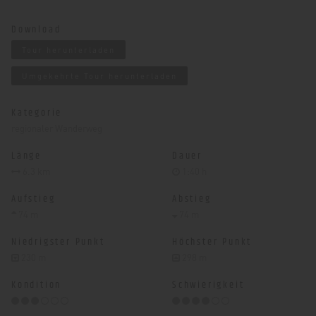
Download
Tour herunterladen
Umgekehrte Tour herunterladen
Kategorie
regionaler Wanderweg
Länge
Dauer
6.3 km
1:40 h
Aufstieg
Abstieg
74 m
74 m
Niedrigster Punkt
Höchster Punkt
230 m
298 m
Kondition
Schwierigkeit