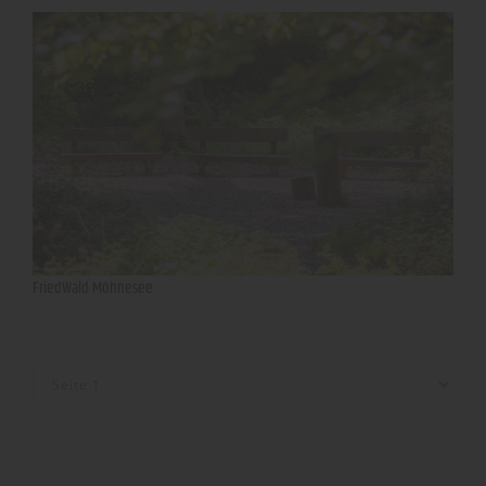
FriedWald Möhnesee