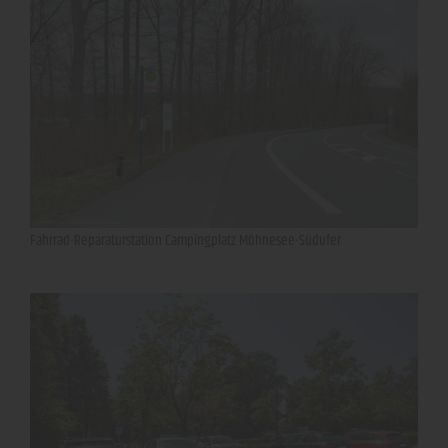
Fahrrad-Reparaturstation Campingplatz Möhnesee-Südufer