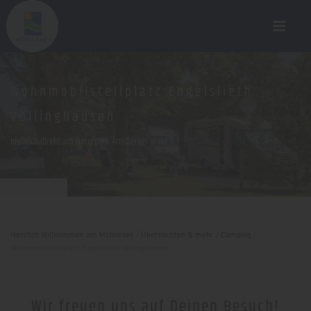
Wohnmobilstellplatz Engelslieth
Völlinghausen
Idyllisch direkt am Naturpark Arnsberger Wald
Sandra Püttmann
Herzlich Willkommen am Möhnesee
/
Übernachten & mehr
/
Camping
/
Wohnmobilstellplatz Engelslieth Völlinghausen
Wir freuen uns auf Deinen Besuch!