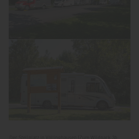
Der Stellplatz in Völlinghausen (Zum Wildpark 3b,