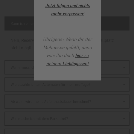
Jetzt folgen und nichts
mehr verpassen
!
Kann ich einen Stellplatz reservieren?
Übrigens: Wenn dir der
Nein, Reservierungen sind auf dem Wohnmobilstellplatz
Möhnesee gefällt, dann
nicht möglich.
vote ihn doch
hier
zu
deinem
Lieblingssee
!
Wann muss ich bezahlen?
Wie bezahle ich am Automaten für mehrere Tage?
Ab wann wird meine Aufenthaltsdauer berechnet?
Was mache ich mit dem Parkticket?