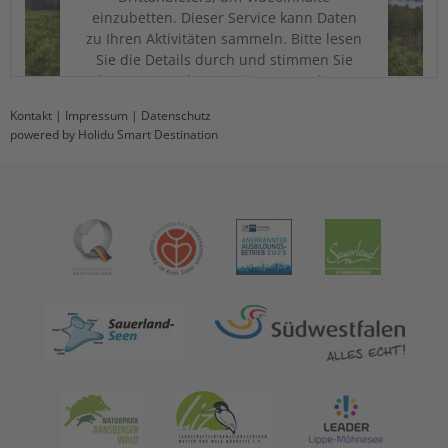
einzubetten. Dieser Service kann Daten
zu Ihren Aktivitäten sammeln. Bitte lesen
Sie die Details durch und stimmen Sie
der Nutzung des Service zu, um dieses
Video anzusehen.
Kontakt
|
Impressum
|
Datenschutz
powered by Holidu Smart Destination
Mehr Informationen
Akzeptieren
powered by
Usercentrics Consent
Management Platform
&
eRecht24