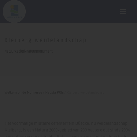
Kleiberg weidelandschap
Natuurgebied/natuurmonument
Welkom bij de Möhnesee
/
Neusta POIs
/
Kleiberg weidelandschap
Het voormalige militaire oefenterrein Büecke, nu weidelandschap
Kleiberg, is een Natura 2000-gebied van 230 hectare dat sinds 2004
een natuurreservaat is. Het ligt als een groen eiland midden in de