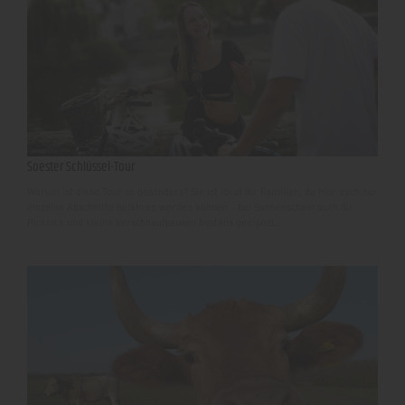
Soester Schlüssel-Tour
Warum ist diese Tour so besonders? Sie ist ideal für Familien, da hier auch nur
einzelne Abschnitte befahren werden können - bei Sonnenschein auch für
Picknick und kleine Verschnaufpausen bestens geeignet.