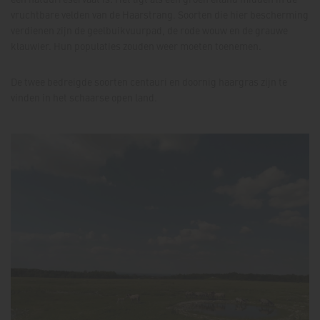
vruchtbare velden van de Haarstrang. Soorten die hier bescherming
verdienen zijn de geelbuikvuurpad, de rode wouw en de grauwe
klauwier. Hun populaties zouden weer moeten toenemen.
De twee bedreigde soorten centauri en doornig haargras zijn te
vinden in het schaarse open land.