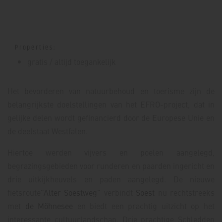
Properties:
gratis / altijd toegankelijk
Het bevorderen van natuurbehoud en toerisme zijn de
belangrijkste doelstellingen van het EFRO-project, dat in
gelijke delen wordt gefinancierd door de Europese Unie en
de deelstaat Westfalen.
Hiertoe werden vijvers en poelen aangelegd,
begrazingsgebieden voor runderen en paarden ingericht en
drie uitkijkheuvels en paden aangelegd. De nieuwe
fietsroute
"Alter Soestweg
" verbindt
Soest
nu rechtstreeks
met
de Möhnesee
en biedt een prachtig uitzicht op het
interessante cultuurlandschap. Drie prachtige Schledden