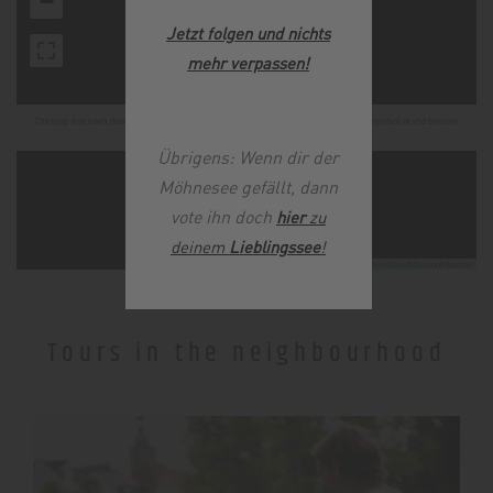
−
Jetzt folgen und nichts
mehr verpassen
!
The map has been deactivated due to your privacy settings, click on the fingerprint symbol at the bottom
left and activate Google Maps to use the map.
Übrigens: Wenn dir der
Möhnesee gefällt, dann
vote ihn doch
hier
zu
deinem
Lieblingssee
!
Leaflet
|
©
OpenStreetMap
contributors
Tours in the neighbourhood