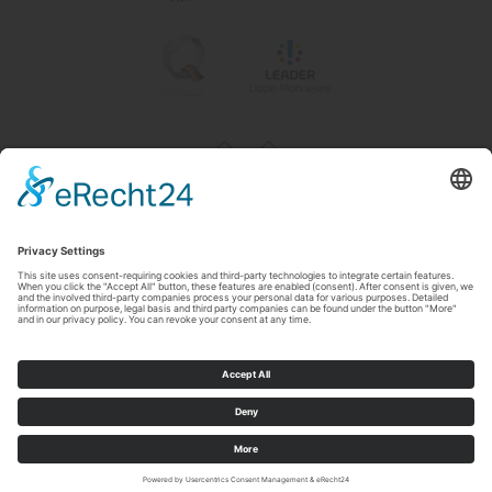
Impressum
|
Contact & openingstijden
|
Datenschutz
|
Newsletter
Wirtschafts- und Tourismus GmbH Möhnesee
Hauptstraße 19
59519
Möhnesee
T: 0 2924 981391
E: info@moehnesee.de
©
2026
Wirtschafts- und Tourismus GmbH Möhnesee
Cookie-Einstellungen