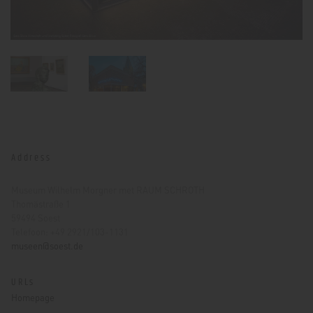
Address
Museum Wilhelm Morgner met RAUM SCHROTH
Thomästraße 1
59494 Soest
Telefoon: +49 2921/103-1131
museen@soest.de
URLs
Homepage