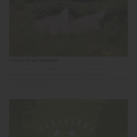
Sculptuur fietspad Wegwijzers
De beeldhouwwerkroute ‘Wegmarken’ verbindt 13 beeldhouwwerken die in
het kader van een kunstenaarsinitiatief tussen 1998 en 2023 als
wegmarkeringen zijn gemaakt en geplaatst in het gebied tussen de stad Soest
en de gemeente Möhnesee.