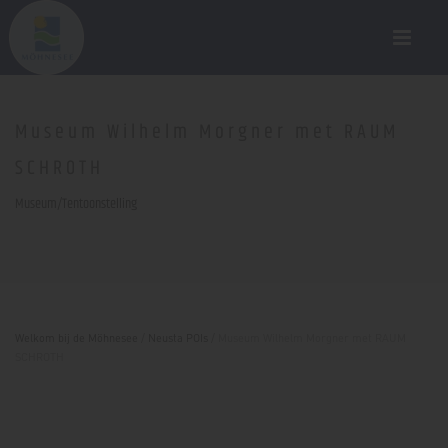
Museum Wilhelm Morgner met RAUM
SCHROTH
Museum/Tentoonstelling
Welkom bij de Möhnesee
/
Neusta POIs
/
Museum Wilhelm Morgner met RAUM
SCHROTH