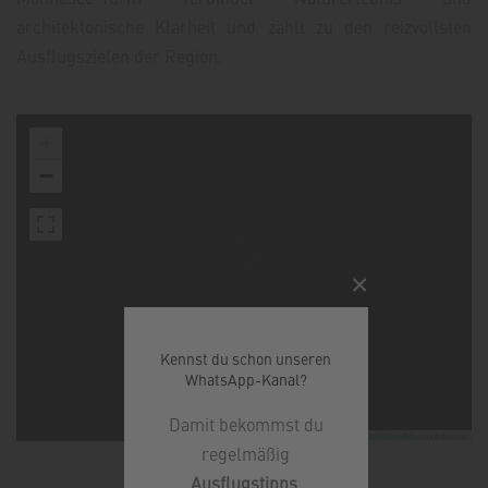
architektonische Klarheit und zählt zu den reizvollsten
Ausflugszielen der Region.
+
−
×
Kennst du schon unseren
WhatsApp-Kanal?
Damit bekommst du
Leaflet
|
©
OpenStreetMap
contributors
regelmäßig
Ausflugstipps
,