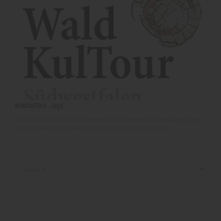
WaldKulTour - Jagd
Mit den WaldKulTour-Routen erleben Sie die Südwestfälische Waldlandschaft
mit ihren wesentlichen kulturellen und historischen Elementen.