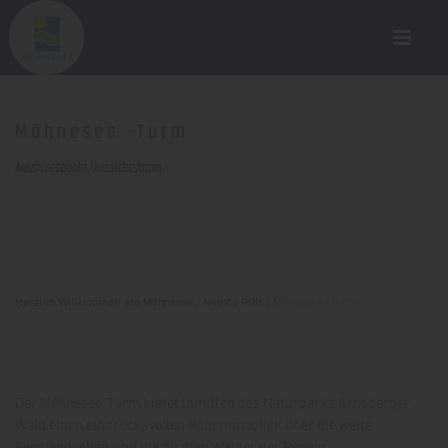
Möhnesee -Turm
Aussichtspunkt/Aussichtsturm
Herzlich Willkommen am Möhnesee
/
Neusta POIs
/
Möhnesee -Turm
Der Möhnesee-Turm bietet inmitten des Naturparks Arnsberger
Wald einen eindrucksvollen Panoramablick über die weite
Seenlandschaft und die dichten Wälder der Region.