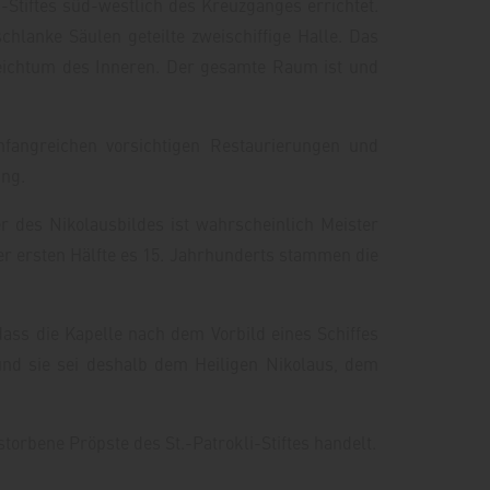
-Stiftes süd-westlich des Kreuzganges errichtet.
lanke Säulen geteilte zweischiffige Halle. Das
Reichtum des Inneren. Der gesamte Raum ist und
fangreichen vorsichtigen Restaurierungen und
ung.
r des Nikolausbildes ist wahrscheinlich Meister
er ersten Hälfte es 15. Jahrhunderts stammen die
ass die Kapelle nach dem Vorbild eines Schiffes
 und sie sei deshalb dem Heiligen Nikolaus, dem
orbene Pröpste des St.-Patrokli-Stiftes handelt.