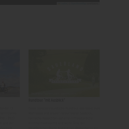
Leaflet
|
©
OpenStreetMap
contributors
Rundtour "mit Ausblick"
bindet 13
Diese familienfreundliche Rundtour von Soest zum
erinitiative
Möhnesee und wieder retour bietet Seeblick,
998 - 2023
herrliche Aussichten auf eine mittelalterliche
st und der
Kirchturmsilhouette und weite Teile der
gestellt
Westfälischen Bucht sowie einen Abstecher in ein