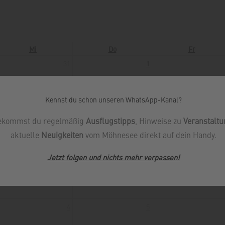
Mi
Do
Fr
31
1
7
8
Kennst du schon unseren WhatsApp-Kanal?
ekommst du regelmäßig
Ausflugstipps
, Hinweise zu
Veranstalt
14
15
aktuelle
Neuigkeiten
vom Möhnesee direkt auf dein Handy.
21
22
Jetzt folgen und nichts mehr verpassen
!
28
29
4
5