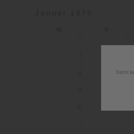
Januar 1970
Mo
Di
29
30
5
6
Damit b
12
13
19
20
26
27
2
3