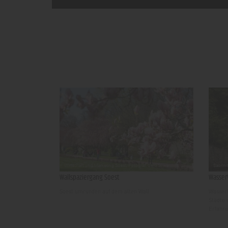
Wallspaziergang Soest
Wasser
Soest umrunden auf dem alten Wall
WasserW
Städte 
Erfahru