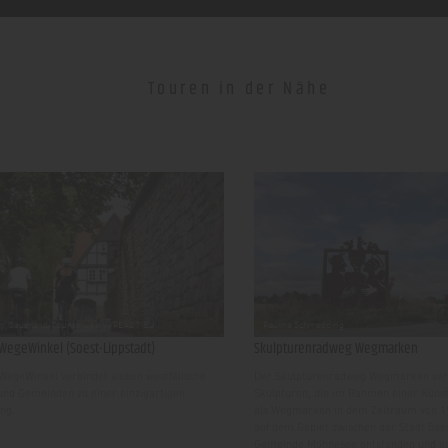
Touren in der Nähe
WegeWinkel (Soest-Lippstadt)
Skulpturenradweg Wegmarken
egeWinkel verbindet sieben westfälische
Der Skulpturenradweg Wegmarken ver
und Gemeinden zu einer einzigartigen
Skulpturen, die im Rahmen einer Künstl
ng.
als Wegmarken in dem Zeitraum von 1
auf dem Gebiet zwischen der Stadt Soe
Gemeinde Möhnesee entstanden und auf