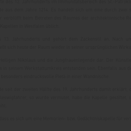
lfte des 12. Jahrhunderts im Immunitätsbereich des St.-Patrokli
e aus dem Jahre 1214. Es handelt sich um eine durch zwei sch
er verblüfft beim Betreten des Raumes der architektonische 
Kapellen in Westfalen üblich.
 13. Jahrhunderts und gehört dem Zackenstil an. Nach um
eßt sich heute der Raum wieder in seiner ursprünglichen Wirk
Heiligen Nikolaus und die Jungfrauenlegende dar. Der Künstle
es in seinem Werkstattumkreis entstanden sein. Ebenfalls aus d
besonders eindrucksvolle Pietà in einer Wandnische.
eit der zweiten Hälfte des 19. Jahrhunderts damit erklärt, d
eswigfahrer, so wurde vermutet, habe die Kapelle gestiftet,
iht.
ass es sich um eine Memorien- bzw. Gedächtniskapelle für verst