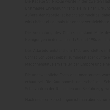
Die Kapelle St. Nikolai wurde in der zweiten Hä
Erstmalige Erwähnung fand sie in einer Urkund
Äußere der Kapelle ist betont schmucklos, dah
wirkt höher als damals für andere vergleichbare 
Die Ausmalung des Chores entstand Mitte des
Reinigungen in den Jahren 1965 und 1984 erschli
Das Altarbild entstand um 1400 und stellt den 
Conrad von Soest selbst, zumindest aber dürfte 
Madonnenstatue am Pfeiler der Empore und eine 
Die ungewöhnliche Form des Innenraumes wurde s
erbaut sei. Die Kaufmannsbruderschaft der Schl
Schutzpatron der Reisenden und Seefahrer, gewe
Nach neueren Forschungen ist man aber sicher, d