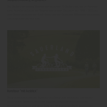
Der Skulpturenradweg Wegmarken verbindet 13 Skulpturen, die im Rahmen
einer Künstlerinitiative als Wegmarken in dem Zeitraum von 1998 - 2023 auf
dem Gebiet zwischen der Stadt Soest und der Gemeinde Möhnesee entstanden
und aufgestellt worden sind.
Rundtour "mit Ausblick"
Diese familienfreundliche Rundtour von Soest zum Möhnesee und wieder
retour bietet Seeblick, herrliche Aussichten auf eine mittelalterliche
Kirchturmsilhouette und weite Teile der Westfälischen Bucht sowie einen