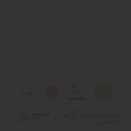
Abstecher in ein Naturschutzgebiet, in dem halbwilde Pferde und Heckrinder
leben.