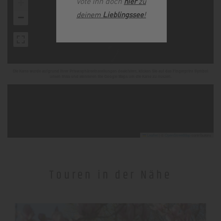
vote ihn doch
hier
zu
+
deinem
Lieblingssee
!
−
Die Karte wurde aufgrund Ihrer Privatsphäreeinstellungen deaktiviert, klicken Sie auf das Fingerprint Symbol
unten links und aktivieren Sie Google Maps um die Karte zu nutzen.
Leaflet
|
©
OpenStreetMap
contributors
Touren in der Nähe