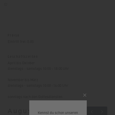
©
Preise
Eintritt frei: 0.00
Geschäftszeiten
April bis Oktober
dienstags - samstags 10:00 - 18:00 Uhr
November bis März
dienstags - samstags 10:00 -16:00 Uhr
×
sonntags nach den Gottesdiensten
August 2026
Heute
Kennst du schon unseren