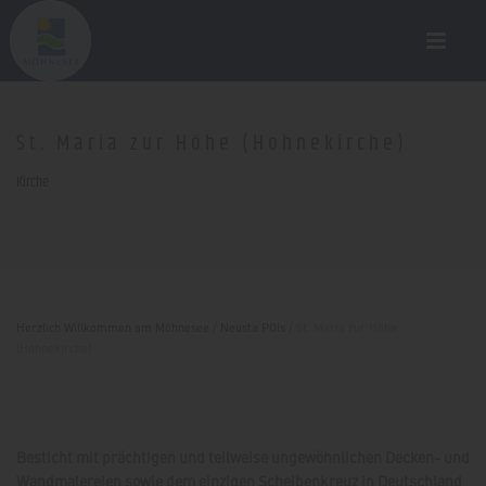
St. Maria zur Höhe (Hohnekirche)
Kirche
Herzlich Willkommen am Möhnesee
/
Neusta POIs
/
St. Maria zur Höhe
(Hohnekirche)
Besticht mit prächtigen und teilweise ungewöhnlichen Decken- und
Wandmalereien sowie dem einzigen Scheibenkreuz in Deutschland