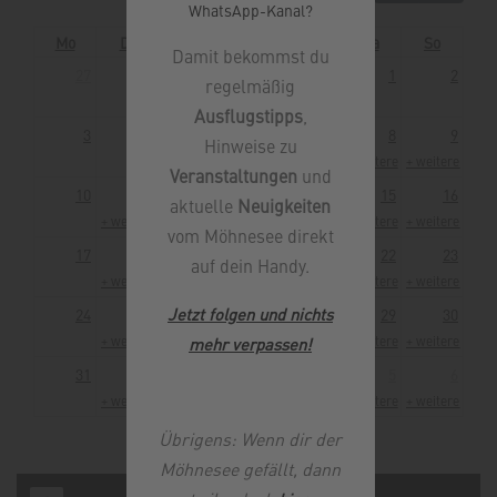
WhatsApp-Kanal?
Mo
Di
Mi
Do
Fr
Sa
So
Damit bekommst du
27
28
29
30
31
1
2
regelmäßig
Ausflugstipps
,
3
4
5
6
7
8
9
Hinweise zu
+ weitere 1
+ weitere 1
Veranstaltungen
und
10
11
12
13
14
15
16
aktuelle
Neuigkeiten
+ weitere 1
+ weitere 1
+ weitere 1
+ weitere 1
+ weitere 1
+ weitere 1
vom Möhnesee direkt
17
18
19
20
21
22
23
auf dein Handy.
+ weitere 1
+ weitere 1
+ weitere 1
+ weitere 1
+ weitere 1
+ weitere 1
Jetzt folgen und nichts
24
25
26
27
28
29
30
mehr verpassen
!
+ weitere 1
+ weitere 1
+ weitere 1
+ weitere 1
+ weitere 1
+ weitere 1
31
1
2
3
4
5
6
+ weitere 1
+ weitere 1
+ weitere 1
+ weitere 1
+ weitere 1
+ weitere 1
Übrigens: Wenn dir der
Möhnesee gefällt, dann