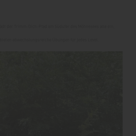
ädt der Trimm-Dich-Pfad am Südufer des Möhnesees alle ein,
 bieten abwechslungsreiche Übungen für jedes Level.