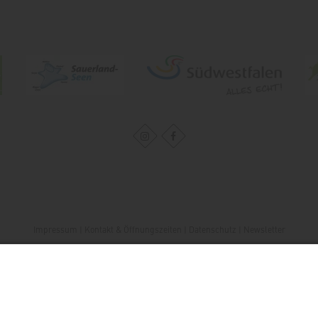
Impressum
|
Kontakt & Öffnungszeiten
|
Datenschutz
|
Newsletter
Wirtschafts- und Tourismus GmbH Möhnesee
Hauptstraße 19
59519
Möhnesee
T: 0 2924 981391
E: info@moehnesee.de
©
2026
Wirtschafts- und Tourismus GmbH Möhnesee