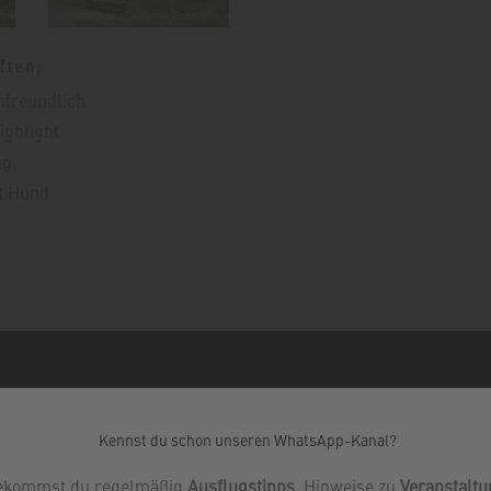
ften:
nfreundlich
ighlight
eg
t Hund
Kennst du schon unseren WhatsApp-Kanal?
ekommst du regelmäßig
Ausflugstipps
, Hinweise zu
Veranstalt