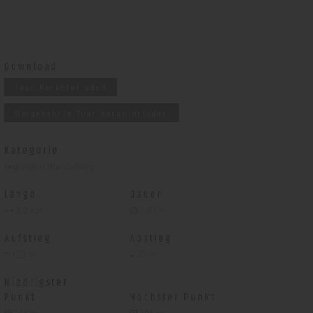
Download
Tour herunterladen
Umgekehrte Tour herunterladen
Kategorie
regionaler Wanderweg
Länge
Dauer
3.2 km
1:01 h
Aufstieg
Abstieg
100 m
97 m
Niedrigster
Punkt
Höchster Punkt
244 m
306 m