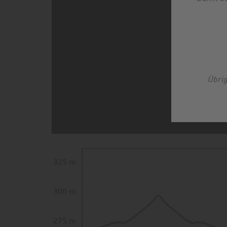
Übrig
325 m
300 m
275 m