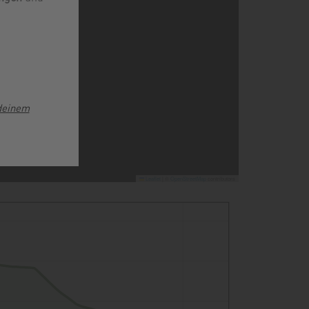
deinem
Leaflet
|
©
OpenStreetMap
contributors