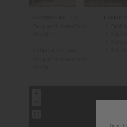
Startpunkt der Tour:
Eigenscha
Parkplatz Möhnesee-Turm,
Familie
Südufer 4
Natur H
Rundw
Tour mi
Zielpunkt der Tour:
Parkplatz Möhnesee-Turm,
Südufer 4
+
−
Damit b