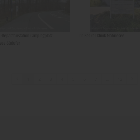
d-Reparaturstation Campingplatz
Dr. Becker Klinik Möhnesee
ee-Südufer
1
2
3
4
5
6
7
...
12