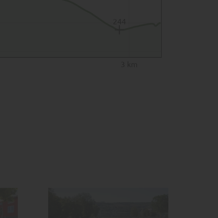
244
3 km