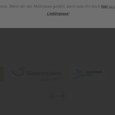
ssicht über das beginnende Sauerland.
ens: Wenn dir der Möhnesee gefällt, dann vote ihn doch
hier
zu 
Lieblingssee
!