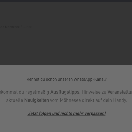
inde Möhnesee
/
Günne
Leben und Wohnen der Menschen im Möhnetal.
Kennst du schon unseren WhatsApp-Kanal?
 neben der
, die neugotische Pfarrkirche St. Antonius d
Staumauer
ekommst du regelmäßig
Ausflugstipps
, Hinweise zu
Veranstalt
e gefallenen Soldaten der beiden Weltkriege, sowie die Opfer d
aktuelle
Neuigkeiten
vom Möhnesee direkt auf dein Handy.
ten wir von Einheimischen und Gästen gleichermaßen genutzt. F
.
ichkeiten
Jetzt folgen und nichts mehr verpassen
!
hr sehenswert. Auch der Kirchenvorplatz lädt mit einem tollen B