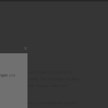
×
er Einsiedler, die wohl spätmittelalterliche
ungen
und
er Möhne-Katastrophe. Das vielfältige Angebot
erienwohnungen und -häuser, sowie eine
lick auf die Staumauer zum Verweilen ein und