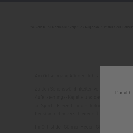
Welkom bij de Möhnesee
/
Vrije tijd
/
Regionaal
/
Ortsteile der Geme
Am Ortseingang künden Jubiläumstafeln vom 
Zu den Sehenswürdigkeiten von Günne zählen
Damit b
Auferstehungs-Kapelle und das Ehrenmal für di
an Sport-, Freizeit- und Erholungsmöglichkei
Pension bieten verschiedene
Übernachtungsmögl
Im Ort ist der Günner Heuer (Günner Hirte) se