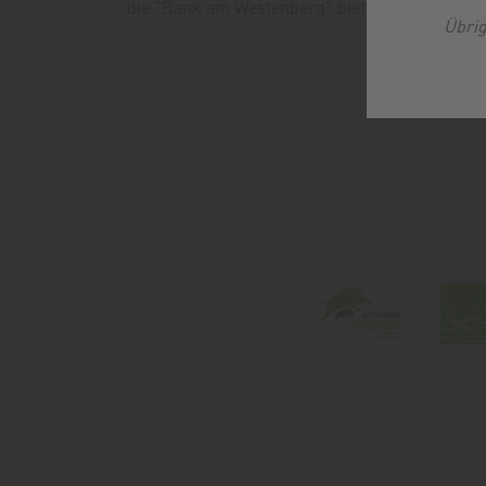
die "Bank am Westenberg" bietet eine tolle Au
Übrig