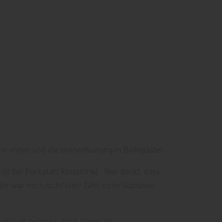
hrer:innen und die sonnenhungrigen Badegäste!
ist der Parkplatz kostenfrei). Wer denkt, dass
der war noch nicht hier! Zahlreiche Stationen
taumauer nehmen, doch dieser ist