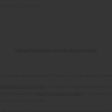
en
/
Tagesauflug mit dem Fahrrad
Tagesausflug mit dem Fahrrad für die ganze Familie
re Kosten: die neugierigen Forscher:innen, die aktiven Radfa
im Ortsteil Günne (bei Besuch des Liz 
chaftsinformationszentrum
die Talsperre und den
zu informieren, 
Naturpark Arnsberger Wald
Zeit wie im Flug vergehen.
d. Ihr könnt das Auto auch noch mit bis zum Parkplatz an der S