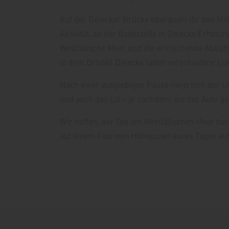
Auf der Delecker Brücke überquert ihr den Möh
Aktivität, an der Badestelle in Delecke Erholu
Westfälische Meer und die erfrischende Abkühl
in dem Ortsteil Delecke laden verschiedene Loka
Nach einer ausgiebigen Pause neigt sich der U
und auch das Liz – je nachdem, wo das Auto gep
Wir hoffen, der Tag am Westfälischen Meer ha
auf einem Foto vom Höhepunkt eures Tages au