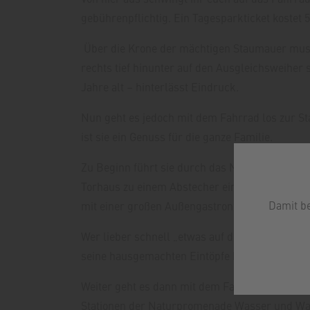
gebührenpflichtig. Ein Tagesparkticket kostet
Über die Krone der mächtigen Staumauer muss 
rechts tief hinunter auf den Ausgleichsweiher
Jahre alt – hinterlässt Eindruck.
Nun geht es jedoch mit dem Fahrrad los zur St
ist sie ein Genuss für die ganze Familie.
Zu Beginn führt sie durch das Naturschutzgeb
Torhaus zu einem Abstecher ein. Vielleicht pa
Damit b
mit einer großen Außengastronomie und einem p
Wer lieber schnell „etwas auf die Hand“ essen
seine hausgemachten Eintöpfe bekannt!
Weiter geht es dann mit dem Fahrrad über die 
Stationen der Naturpromenade Wasser und Wal