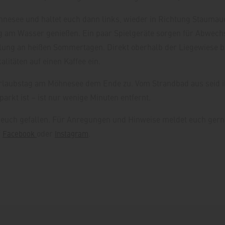
nesee und haltet euch dann links, wieder in Richtung Staumauer.
ng am Wasser genießen. Ein paar Spielgeräte sorgen für Abwechsl
ung an heißen Sommertagen. Direkt oberhalb der Liegewiese bef
litäten auf einen Kaffee ein.
rlaubstag am Möhnesee dem Ende zu. Vom Strandbad aus seid ih
arkt ist – ist nur wenige Minuten entfernt.
t euch gefallen. Für Anregungen und Hinweise meldet euch ger
f
oder
.
Facebook
Instagram