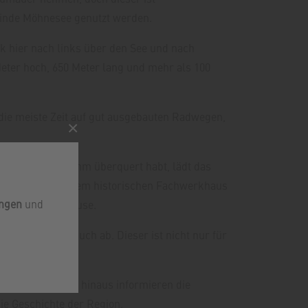
meinde Möhnesee genutzt werden.
 hier nach links über den See und nach
Meter hoch, 650 Meter lang und mehr als 100
die meiste Zeit auf gut ausgebauten Radwegen,
×
ihr den Hevedamm überquert habt, lädt das
 Restaurant in einem historischen Fachwerkhaus
ungen
und
ne gemütliche Pause.
ücke einen Besuch ab. Dieser ist nicht nur für
dschaft. Darüber hinaus informieren die
e Geschichte der Region.