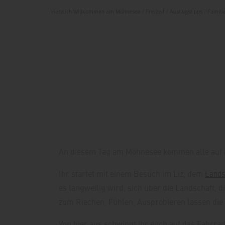
Herzlich Willkommen am Möhnesee
/
Freizeit
/
Ausflugstipps
/
Famili
An diesem Tag am Möhnesee kommen alle auf ih
Ihr startet mit einem Besuch im Liz, dem
Lands
es langweilig wird, sich über die Landschaft, 
zum Riechen, Fühlen, Ausprobieren lassen die 
Von hier aus schwingt ihr euch auf das Fahrra