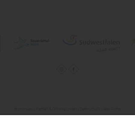
Impressum
|
Kontakt & Öffnungszeiten
|
Datenschutz
|
Newsletter
Wirtschafts- und Tourismus GmbH Möhnesee
Hauptstraße 19
59519
Möhnesee
T: 0 2924 981391
E: info@moehnesee.de