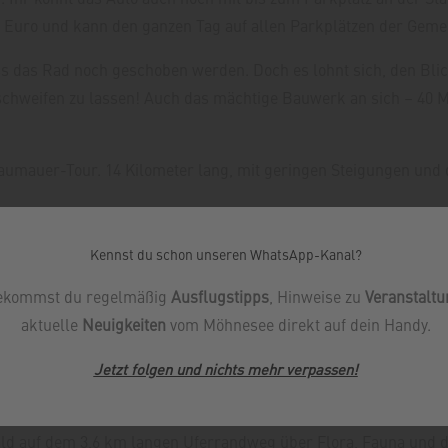
 5 Euro und kann den ganzen Tag auf allen Parkplätzen der Ge
das Rad noch geschoben werden. Doch es lohnt sich, den Blick
 schweifen zu lassen! Auch das mächtige Bauwerk an sich – 40 
aumauer-Tour. 14 Kilometer lang, mit geringen Steigungen und 
iet Hevearm und Hevesee, Heimat vieler Wasservögel. Nachdem 
Kennst du schon unseren WhatsApp-Kanal?
sst es gerade mit dem Mittagessen? Auf jeden Fall bietet dieses
ekommst du regelmäßig
Ausflugstipps
, Hinweise zu
Veranstalt
rächtigen Skulpturengarten genau die richtige Kulisse für ei
aktuelle
Neuigkeiten
vom Möhnesee direkt auf dein Handy.
 möchte, stattet dem Imbiss Zur Taucherbucht an der Delecker Br
Jetzt folgen und nichts mehr verpassen
!
Hevehalbinsel. Drei Natur-Balkone öffnen den Blick auf die Lan
d auf dem 3,6 km langen Uferrandweg über Flora, Fauna und di