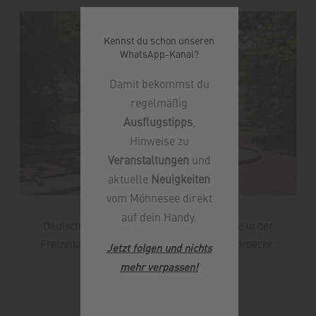
Kennst du schon unseren
WhatsApp-Kanal?
Damit bekommst du
regelmäßig
Ausflugstipps
,
Hinweise zu
Veranstaltungen
und
aktuelle
Neuigkeiten
vom Möhnesee direkt
Adventure Golf Möhnesee
auf dein Handy.
Deutschlands größte Abenteuer-Golfanlage in der
Freizeitanlage im Seepark in Möhnesee-Körbecke.
Jetzt folgen und nichts
mehr verpassen
!
Weiterlesen