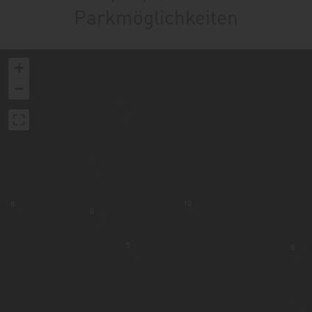
Parkmöglichkeiten
+
−
10
8
6
5
6