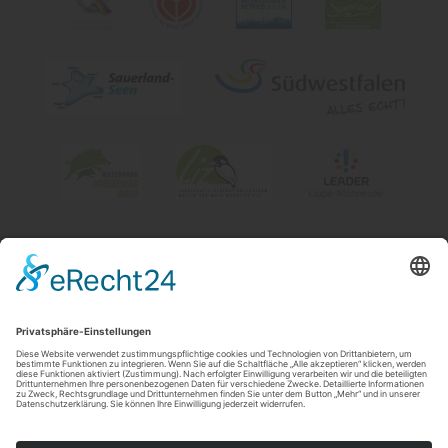
Impressum
|
Kontakt & Öffnungszeiten
|
Datenschutz
|
Newsletter
Wirtschafts- und Tourismus GmbH Möhnesee
Hauptstraße 19
59519
Möhnesee
T: 0 2924 981391
E: info@moehnesee.de