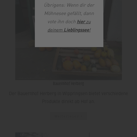
Übrigens: Wenn dir der
Möhnesee gefällt, dann
vote ihn doch
hier
zu
deinem
Lieblingssee
!
Bauernhof Herberg
Der Bauernhof Herberg in Wippringsen bietet verschiedene
Produkte direkt ab Hof an.
Weiterlesen